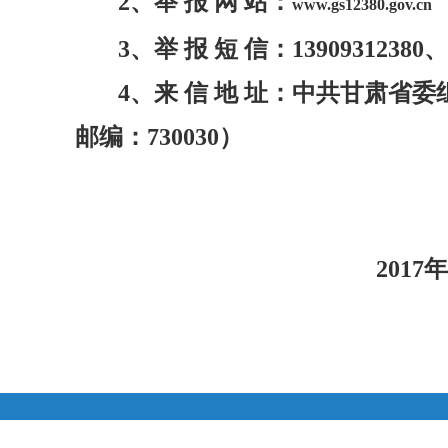
2
、举 报 网 站：
www.gs12380.gov.cn
3
、举 报 短 信：13909312380、1
4
、来 信 地 址：中共甘肃省
邮编：730030）
2017
年