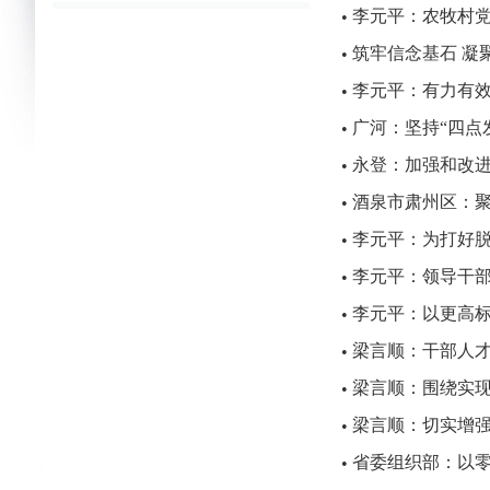
李元平：农牧村
•
筑牢信念基石 凝
•
李元平：有力有
•
广河：坚持“四点
•
永登：加强和改
•
酒泉市肃州区：
•
李元平：为打好
•
李元平：领导干
•
李元平：以更高
•
梁言顺：干部人
•
梁言顺：围绕实现
•
梁言顺：切实增
•
省委组织部：以
•