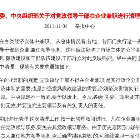
委、中央组织部关于对党政领导干部在企业兼职进行清理
2011-11-04 举报中心
在各类经济实体中兼职。 从总体情况看,各地、各部门执行这一
导干部到企业 兼任领导职务。这种做法影响了市场主体的公平竞
风 廉政建设和干部队伍建设,干部群众对此反映强烈。经中央同 
中清理。现就有关要求通知如下:
企业兼职的规定 党政领导干部不得在企业兼职,是实行政企分开
 济体制的需要;也是加强党风廉政建设的需要,必须坚决贯彻执 
法规、中央规定不一致的,要予以废止。今后,各级 党委、政府及
审批无效,并要追究主要领导及有关负 责人的责任。
兼职进行清理 这次清理工作,按干部管理权限进行。凡在企业兼职
兼任党政领导职务,要免去其党政领导职务。由于历史原因形 成的
负责人兼任地方领导职务,今后确需继续兼职 的,可继续兼职一段时