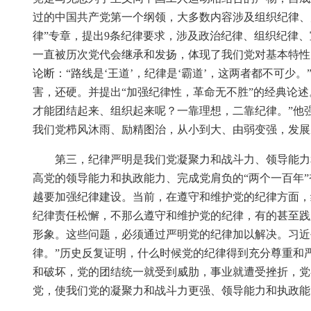
过的中国共产党第一个纲领，大多数内容涉及组织纪律、
律”专章，提出9条纪律要求，涉及政治纪律、组织纪律
一直被历次党代会继承和发扬，体现了我们党对基本特性
论断：“路线是‘王道’，纪律是‘霸道’，这两者都不可
害，还硬。并提出“加强纪律性，革命无不胜”的经典论
才能团结起来、组织起来呢？一靠理想，二靠纪律。”他
我们党栉风沐雨、励精图治，从小到大、由弱变强，发展
第三，纪律严明是我们党凝聚力和战斗力、领导能力
高党的领导能力和执政能力、完成党肩负的“两个一百年
越要加强纪律建设。当前，在遵守和维护党的纪律方面，
纪律责任松懈，不那么遵守和维护党的纪律，有的甚至践
形象。这些问题，必须通过严明党的纪律加以解决。习近
律。”历史反复证明，什么时候党的纪律得到充分尊重和
和破坏，党的团结统一就受到威肋，事业就遭受挫折，党
党，使我们党的凝聚力和战斗力更强、领导能力和执政能